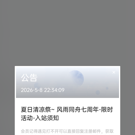
×
公告
2026-5-8 22:34:09
吧 [34P-236MB]
夏日清凉祭~ 风雨同舟七周年-限时
活动-入站须知
会员记得遇见打不开可以直接回复注册邮件，获取
B]