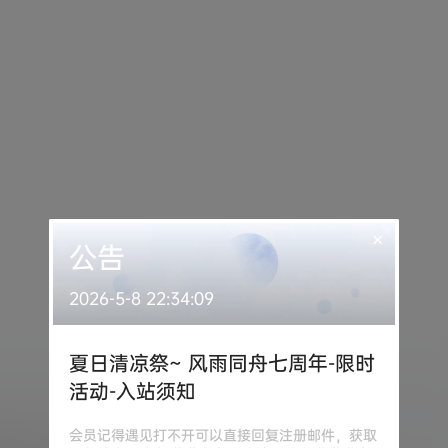
×
公告
2026-5-8 22:34:09
夏日清凉祭~ 风雨同舟七周年-限时
活动-入站须知
会员记得遇见打不开可以直接回复注册邮件，获取