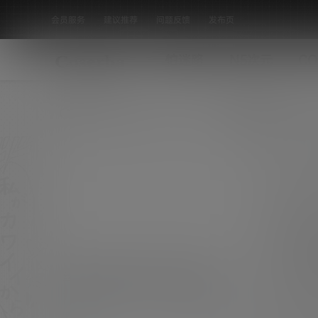
会员服务
建议推荐
问题反馈
发布页
怕迷路
N5次元
CO
全部标签
丝袜博主 安乔乔儿(Nia乔乔) No.048
微密圈 cervin无弹力套 [109P-
持续关注COSER吧，每日稳定更新美图素材，
坚决抵制漏点素材，有需求请绕道！ [素材名
543.83 MB]
唯美私房
称]：丝袜博主 安乔乔儿(Nia乔乔) No.048 微
0