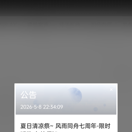
SPLAY
唯美意境
妹子在线
积分专区
机
×
公告
2026-5-8 22:34:09
夏日清凉祭~ 风雨同舟七周年-限时