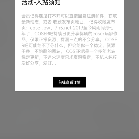
活动-入站须知
会员记得遇见打不开可以直接回复注册邮件，获取
最新动态，或者 收藏发布页地址。 记得收藏发布
页：coser.pw、7n5.net 2019至今风雨同舟七
年了，COSER吧持续日更分享优质的coser玩家作
品，仅限正常资源，裸漏三点的不会分享。 COSE
R吧可能给不了你什么，但会给你一个稳定、资源
干净、不跑路的图站。 COSER吧是一个多年老站
稳定更新，不追求速度只求资源稳定，不坑人纯粹
爱好分享，爱好…
前往查看详情