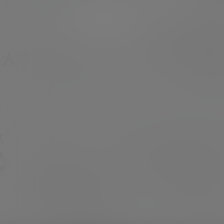
密圈 cervin无弹力套 [素材数量]：109P [素材
大小]：543.83 MB [素材水印]：套图均为原版
超超
23年10月29日
无第三方水印 [素材类型]：美少女Cosplay 或
私房写真 [素材申明]：本站内容均来自网络，仅
作分享欣赏，严禁商用，最终所有权归素材本人
所…