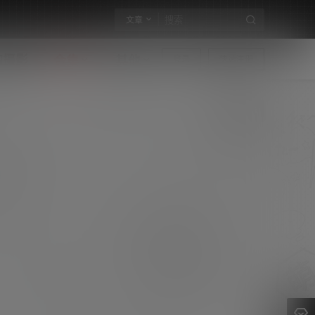
文章
构摄影
合集
其他
登录
快速注册
Nia乔乔